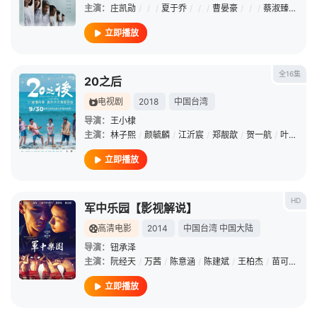
主演：
庄凯勋
/
/
/
夏于乔
/
/
/
曹晏豪
/
/
/
蔡淑臻
/
/
/
立即播放
全16集
20之后
电视剧
2018
中国台湾
导演：
王小棣
主演：
林子熙
/
颜毓麟
/
江沂宸
/
郑靓歆
/
贺一航
/
叶慈毓
/
立即播放
HD
军中乐园【影视解说】
高清电影
2014
中国台湾
中国大陆
导演：
钮承泽
主演：
阮经天
/
万茜
/
陈意涵
/
陈建斌
/
王柏杰
/
苗可丽
/
陈
立即播放