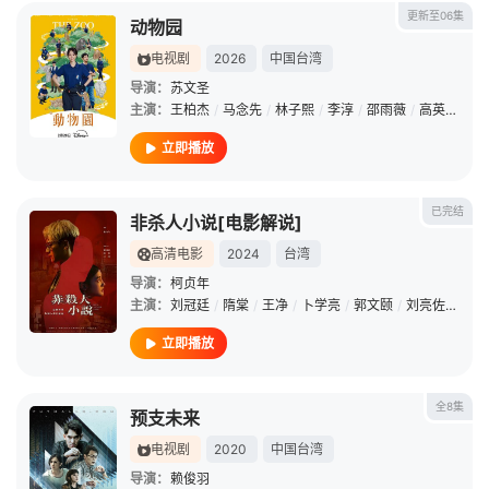
更新至06集
动物园
电视剧
2026
中国台湾
导演：
苏文圣
主演：
王柏杰
/
马念先
/
林子熙
/
李淳
/
邵雨薇
/
高英轩
/
庹
立即播放
已完结
非杀人小说[电影解说]
高清电影
2024
台湾
导演：
柯贞年
主演：
刘冠廷
/
隋棠
/
王净
/
卜学亮
/
郭文颐
/
刘亮佐
/
柯叔
立即播放
全8集
预支未来
电视剧
2020
中国台湾
导演：
赖俊羽