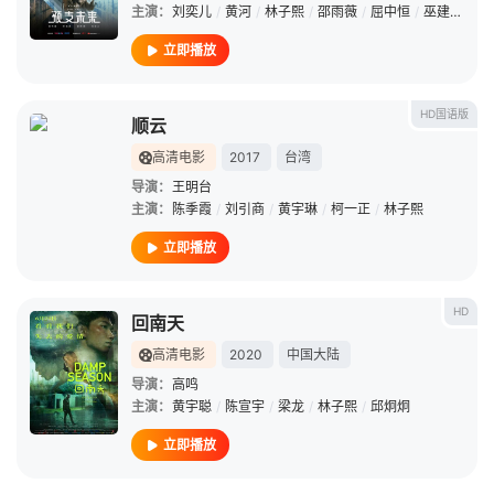
主演：
刘奕儿
/
黄河
/
林子熙
/
邵雨薇
/
屈中恒
/
巫建和
/
张
立即播放
HD国语版
顺云
高清电影
2017
台湾
导演：
王明台
主演：
陈季霞
/
刘引商
/
黄宇琳
/
柯一正
/
林子熙
立即播放
HD
回南天
高清电影
2020
中国大陆
导演：
高鸣
主演：
黄宇聪
/
陈宣宇
/
梁龙
/
林子熙
/
邱炯炯
立即播放