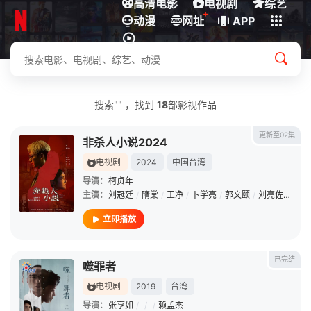
高清电影
电视剧
综艺
+
动漫
下载客户端
网址
APP
搜索"" ，找到
18
部影视作品
更新至02集
非杀人小说2024
电视剧
2024
中国台湾
导演：
柯贞年
主演：
刘冠廷
/
隋棠
/
王净
/
卜学亮
/
郭文颐
/
刘亮佐
/
柯叔
立即播放
已完结
噬罪者
电视剧
2019
台湾
导演：
张亨如
/
/
/
赖孟杰