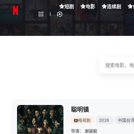
全部影片
首页
短剧
电影
连续剧
下载客户端
聪明镇
电视剧
2026
中国台
导演：
谢骏毅