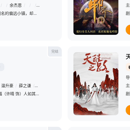
/
/
余杰恩
/
/
/
郑炜龄
/
/
/
许曦文
/
/
/
刘修甫
/
/
/
潘
主
一对母女来到以高升学率闻名的偏远小镇，却发现这里的学生们能够成就非凡，是因为背后藏有黑暗骇人的秘密。 该剧改编自伊藤润二的经典漫画。
剧
完结
陆
导
温升豪
/
薛之谦
/
李菁菁
/
周冬齐
/
陈莎莉
/
朱铁
/
周炜
/
林龙麒
主
现年45岁的高中教师张幸福（许晴 饰）人如其名，如果没有后来的遭遇，她真可谓是确凿无误的人生赢家。幸福面容姣好，早在大学时代就是众人追捧的校花。而今嫁为人妇，依然享受着旁人欣羡的目光。她的丈夫马三强（
剧