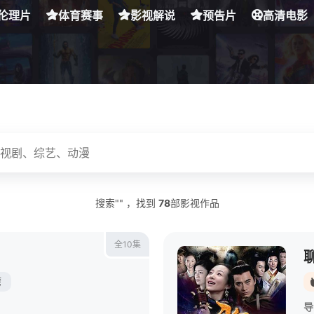
伦理片
体育赛事
影视解说
预告片
高清电影
搜索"" ，找到
78
部影视作品
全10集
湾
导