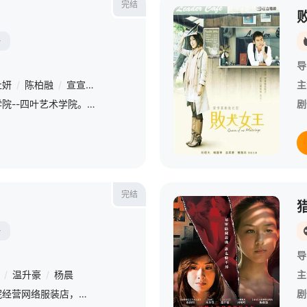
完结
陆
导
杜妍
/
陈柏融
/
宣宣
/
戚薇
/
葛蕾
/
陈孝萱
/
温升豪
/
品冠
主
故事开始于一所超级白金学院--四叶艺术学院。它是为国家顶级艺术学院输送人才而建立的，毕业生会进入圣马丁，帕森斯茉莉亚等著名大学。艺术是有钱人的游戏，四叶艺术学院里自然充满着名流财阀的子女，在这群高贵的
剧
完结
陆
导
/
温升豪
/
杨晨
主
现代都市女田心与姐姐田妮经营网络服装店，生意兴隆。因大龄未嫁，田心被田妮推上相亲节目，与婚纱企业继承人周天齐不打不相识，并最终步入婚姻殿堂。无奈婚后生活磕磕绊绊不断，田心意外流产，天齐旧爱方彤趁机介入
剧