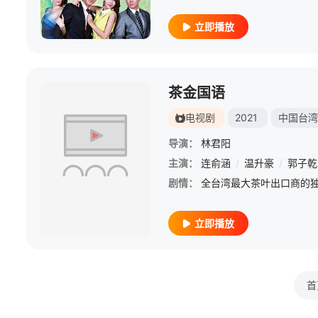
立即播放
茶金国语
电视剧
2021
中国台湾
导演：
林君阳
主演：
连俞涵
/
温升豪
/
郭子乾
剧情：
立即播放
首