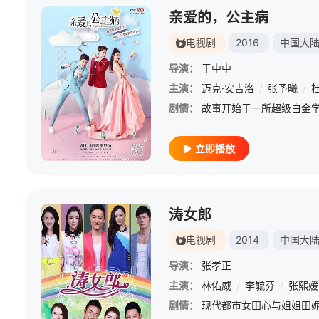
亲爱的，公主病
电视剧
2016
中国大
导演：
于中中
主演：
迈克·安吉洛
/
张予曦
/
剧情：
立即播放
涛女郎
电视剧
2014
中国大
导演：
张孝正
主演：
林佑威
/
李毓芬
/
张熙媛
剧情：