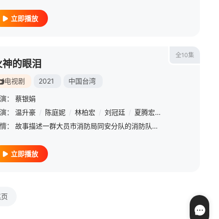
立即播放
全10集
火神的眼泪
电视剧
2021
中国台湾
演：
蔡银娟
演：
温升豪
/
陈庭妮
/
林柏宏
/
刘冠廷
/
夏腾宏
/
胡释安
/
谢章颖
情：
故事描述一群大员市消防局同安分队的消防队员，在每次面临惊险的打火、救护与救援任务中看见人性与社会百态，透过他们执行的案件揭露许多消防职业不为人知的心酸故事。
立即播放
尾页