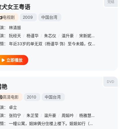
完结
败犬女王粤语
电视剧
2009
中国台湾
演：
林清振
演：
阮经天
/
杨谨华
/
朱芯仪
/
温升豪
/
宋新妮
/
杨雅筑
/
陈为民
情：
年近33岁的单无双（杨谨华 饰）至今未婚，仅有的热情只能倾入到无限的工作中。然而年纪越来越大，机会却越来越少，单无双不甘心就这样孤独终老。耶诞夜追新闻赶头条抢了“耶诞老人”的自行车，不料“耶诞老人”的
立即播放
DVD
猎艳
高清电影
2010
中国台湾
演：
卓立
演：
张钧宁
/
朱芷莹
/
温升豪
/
周姮吟
/
杨雅慧
/
高捷
/
金士杰
情：
一幢公寓，姐妹俩分住楼上楼下。姐姐如行（朱芷莹 饰）是个作家，妹妹如仪（张均甯 饰）则是一个摄影师，二人终日为自己的事业忙碌，生活波澜不惊。某天，如仪无意中抓拍到一对男女欢愉的画面，后来发现那个女人在