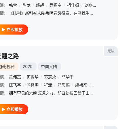
纲大
演：
/
韩雪
/
/
/
陈龙
宋柏纬
/
经超
/
/
/
/
乔振宇
乔湲媛
/
/
柯佳嬿
/
/
邱以太
/
刘冬
/
/
岳跃利
/
/
赵文瑄
/
蒋梦婕
/
情：
《陆判》新科举人陶岳明春风得意，在寻找生母途中得到了大家闺秀朱绮婷的帮助，并与冥府的陆判相逢，由此上演了灵魂对调和情仇爱恨的戏码；《乾坤》某县城接连发生离奇案件，捕头忻方平探查得知竟与魔域有关，更知晓
立即播放
完结
天醒之路
电视剧
2020
中国大陆
演：
黄伟杰
/
何振华
/
苏志永
/
马华干
演：
陈飞宇
/
熊梓淇
/
程潇
/
邓恩熙
/
虞祎杰
/
尚璇
/
王嘉宁
/
肖
情：
拥有罕见的六魄贯通之力，却自幼被囚禁于山海楼中的少年路平（陈飞宇饰）和义妹苏唐一次机会中侥幸逃出，得摘风堂堂主郭有道收留，成为陈桥镇摘风堂弟子，得一腔正气的大师兄西凡（熊梓淇饰 ）对路平处处提点。山海
立即播放