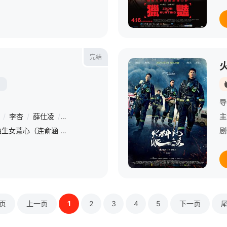
完结
导
/
李杏
/
薛仕凌
/
黄健玮
/
许安植
主
全台湾最大茶叶出口商的独生女薏心（连俞涵 饰），邂逅因美援任务重返台湾的失意战俘KK（温升豪 饰），她决定不顾父亲吉桑（郭子乾 饰）反对，介入债台高筑的家族事业，即使身份与使命相差甚远，背负忧伤过往的
剧
页
上一页
1
2
3
4
5
下一页