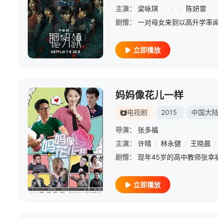
主演：
梁咏琪
/
/
/
陈妍霏
/
剧情：
立即播放
妈妈像花儿一样
电视剧
2015
中国大
导演：
张多福
主演：
许晴
/
林永健
/
王晓晨
/
剧情：
立即播放