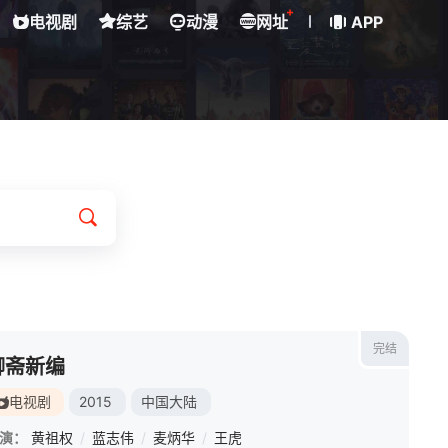
+
电视剧
综艺
动漫
网址
APP
完结
聊斋新编
电视剧
2015
中国大陆
演：
黄祖权
/
蓝志伟
/
麦炳华
/
王虎