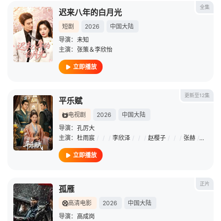
全集
迟来八年的白月光
短剧
2026
中国大陆
导演：
未知
主演：
张策＆李欣怡
立即播放
更新至12集
平乐赋
电视剧
2026
中国大陆
导演：
孔厉大
主演：
杜雨宸
/
/
/
李欣泽
/
/
/
赵樱子
/
/
/
张赫
/
/
/
陈
立即播放
正片
孤雁
高清电影
2026
中国大陆
导演：
高成岗