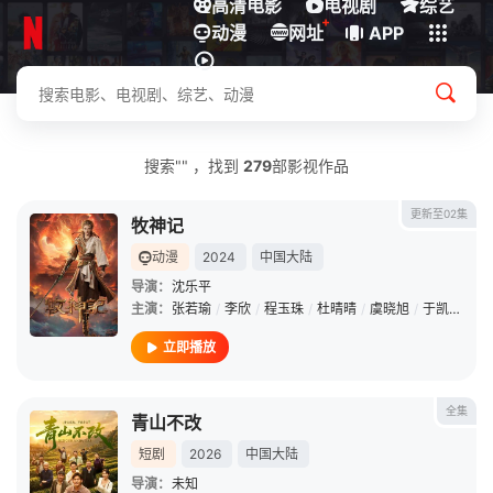
高清电影
电视剧
综艺
+
动漫
下载客户端
网址
APP
搜索"" ，找到
279
部影视作品
更新至02集
牧神记
动漫
2024
中国大陆
导演：
沈乐平
主演：
张若瑜
/
李欣
/
程玉珠
/
杜晴晴
/
虞晓旭
/
于凯隆
/
高
立即播放
全集
青山不改
短剧
2026
中国大陆
导演：
未知