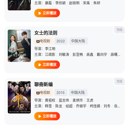
主演：
康磊
/
李欣颖
/
赵晓明
/
宋禹
/
朱研
立即播放
完结
女士的法则
电视剧
2022
中国大陆
导演：
李江明
主演：
江疏影
/
刘敏涛
/
彭昱畅
/
高鑫
/
戴向宇
/
高曙光
/
师
立即播放
完结
聊斋新编
电视剧
2015
中国大陆
导演：
黄祖权
/
蓝志伟
/
麦炳华
/
王虎
主演：
韩雪
/
陈龙
/
经超
/
乔振宇
/
柯佳嬿
/
刘冬
/
岳跃利
/
立即播放