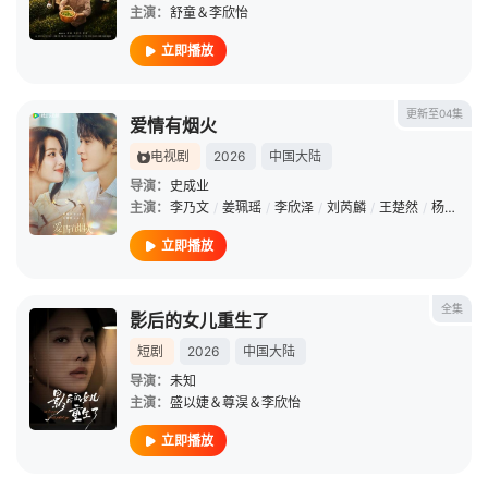
主演：
舒童＆李欣怡
立即播放
更新至04集
爱情有烟火
电视剧
2026
中国大陆
导演：
史成业
主演：
李乃文
/
姜珮瑶
/
李欣泽
/
刘芮麟
/
王楚然
/
杨童舒
/
立即播放
全集
影后的女儿重生了
短剧
2026
中国大陆
导演：
未知
主演：
盛以婕＆尊淏＆李欣怡
立即播放