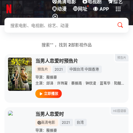
高清电影
电视剧
综艺
+
动漫
下载客户端
网址
APP
搜索"" ，找到
2
部影视作品
预告片
当男人恋爱时预告片
预告片
2021
中国台湾
中国香港
导演：
殷振豪
主演：
邱泽
/
许玮甯
/
蔡振南
/
钟欣凌
/
蓝苇华
/
阳靓
/
黄路
立即播放
HD国语版
当男人恋爱时
高清电影
2021
台湾
导演：
殷振豪