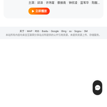
主演：
邱泽
/
许玮甯
/
蔡振南
/
钟欣凌
/
蓝苇华
/
阳靓
/
黄路
立即播放
关于
MAP
RSS
Baidu
Google
Bing
so
Sogou
SM
本站所有内容均来自互联网分享站点所提供的公开引用资源，未提供资源上传、存储服务。