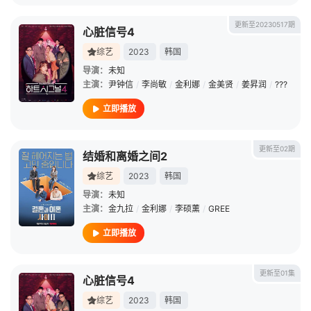
更新至20230517期
心脏信号4
综艺
2023
韩国
导演：
未知
主演：
尹钟信
/
李尚敏
/
金利娜
/
金美贤
/
姜昇润
/
???
立即播放
更新至02期
结婚和离婚之间2
综艺
2023
韩国
导演：
未知
主演：
金九拉
/
金利娜
/
李硕薰
/
GREE
立即播放
更新至01集
心脏信号4
综艺
2023
韩国