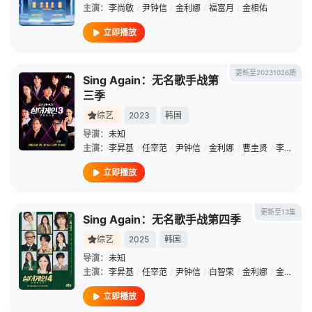
主演：
李尚敏
/
尹钟信
/
金利娜
/
福富月
/
金相佑
立即播放
更新至20231026期
Sing Again：无名歌手战第
三季
综艺
2023
韩国
导演：
未知
主演：
李昇基
/
任宰范
/
尹钟信
/
金利娜
/
曹圭贤
/
李海利
/
立即播放
更新至13集
Sing Again：无名歌手战第四季
综艺
2025
韩国
导演：
未知
主演：
李昇基
/
任宰范
/
尹钟信
/
白智荣
/
金利娜
/
金泰妍
/
立即播放