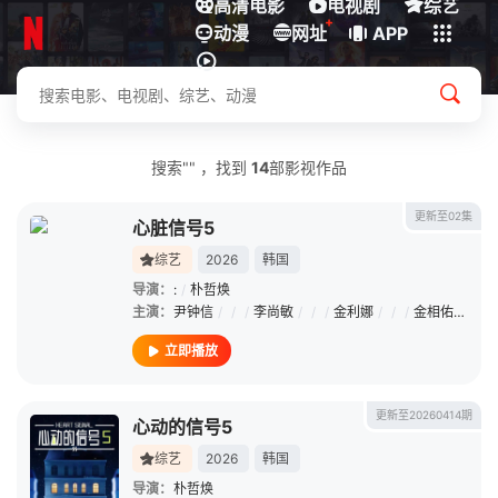
高清电影
电视剧
综艺
+
动漫
下载客户端
网址
APP
搜索"" ，找到
14
部影视作品
更新至02集
心脏信号5
综艺
2026
韩国
导演：
:
/
朴哲焕
主演：
尹钟信
/
/
/
李尚敏
/
/
/
金利娜
/
/
/
金相佑
/
/
/
立即播放
更新至20260414期
心动的信号5
综艺
2026
韩国
导演：
朴哲焕