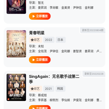
导演：
暂无
主演：
姜昇润
/
李尚敏
/
金美贤
/
尹钟信
/
金利娜
立即播放
更新至20220804期
青春明星
综艺
2022
日本
导演：
未知
主演：
全炫茂
/
尹钟信
/
金利娜
/
姜智贤
/
姜昇润
/
卢智慧
立即播放
更新至20220228
SingAgain：无名歌手战第二
季
综艺
2021
韩国
导演：
蔡成旭
主演：
李昇基
/
柳熙烈
/
李仙姬
/
尹度玹
/
金利娜
/
曹圭贤
/
立即播放