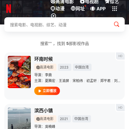
高清电影
电视剧
综艺
+
动漫
下载客户端
网址
APP
搜索"" ，找到
5
部影视作品
HD
环南时候
高清电影
2023
中国台湾
导演：
李鼎
主演：
夏腾宏
/
王渝屏
/
宋柏纬
/
初孟轩
/
郑平君
/
刘亮佐
/
立即播放
HD
滨西小镇
高清电影
2021
中国台湾
导演：
吳曉峰