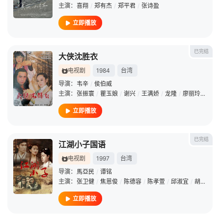
主演：
喜翔
/
郑有杰
/
郑平君
/
张诗盈
立即播放
已完结
大侠沈胜衣
电视剧
1984
台湾
导演：
韦辛
/
侯伯威
主演：
张振寰
/
瞿玉娘
/
谢兴
/
王满娇
/
龙隆
/
廖丽玲
/
范丹
立即播放
已完结
江湖小子国语
电视剧
1997
台湾
导演：
馬亞民
/
谭铭
主演：
张卫健
/
焦恩俊
/
陈德容
/
陈孝萱
/
邱淑宜
/
胡钧
/
梁
立即播放