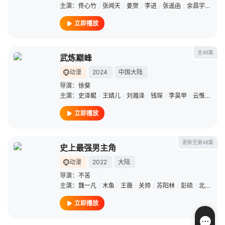
主演：
佟心竹
/
张闻天
/
姜贺
/
李进
/
张遥函
/
余昌宇
/
林强
立即播放
全48集
武炼巅峰
动漫
2024
中国大陆
导演：
徐葵
主演：
史泽鲲
/
王婧儿
/
刘瀚泽
/
钱琛
/
李昊甲
/
云惟一
/
李
立即播放
更新至第48集
史上最强男主角
动漫
2022
大陆
导演：
不苦
主演：
魏一凡
/
木鱼
/
王薇
/
关帅
/
苏阳林
/
彭硕
/
北炎
/
张
立即播放