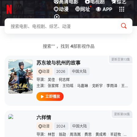
高清电影
电视剧
综艺
+
动漫
下载客户端
网址
APP
搜索"" ，找到
4
部影视作品
更新至第13集
苏东坡与杭州的故事
动漫
2026
中国大陆
导演：
吴佳
/
何志辉
主演：
张家辉
/
王钧瑶
/
马嘉琳
/
戈昕宇
/
李雨泽
/
王诩
/
张
立即播放
更新第06集
六样情
动漫
2024
中国大陆
导演：
林哲
/
翁劼
/
周浩嵩
/
费思
/
黄成希
/
羊廷牧
/
人狼
/