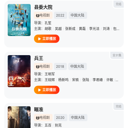
完结
县委大院
电视剧
2022
中国大陆
导演：
孔笙
主演：
胡歌
/
吴越
/
张新成
/
黄磊
/
李光洁
/
刘涛
/
包贝尔
/
立即播放
全31集
兵王
电视剧
2018
中国大陆
导演：
王明军
主演：
王砚辉
/
杨新鸣
/
宋轶
/
张陆
/
李君峰
/
许敏
/
谭希和
立即播放
完结
瞄准
电视剧
2020
中国大陆
导演：
五百
/
别克