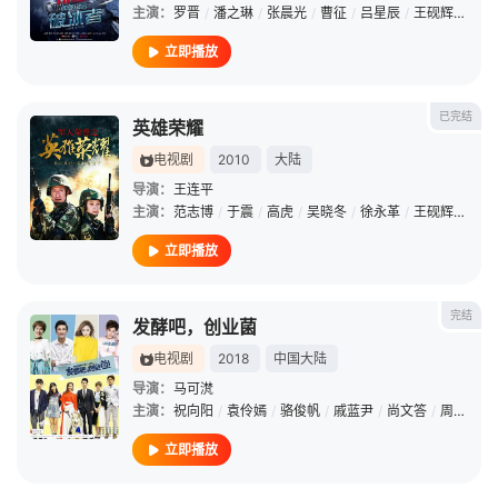
主演：
罗晋
/
潘之琳
/
张晨光
/
曹征
/
吕星辰
/
王砚辉
/
程煜
立即播放
已完结
英雄荣耀
电视剧
2010
大陆
导演：
王连平
主演：
范志博
/
于震
/
高虎
/
吴晓冬
/
徐永革
/
王砚辉
/
杨俊
立即播放
完结
发酵吧，创业菌
电视剧
2018
中国大陆
导演：
马可滼
主演：
祝向阳
/
袁伶嫣
/
骆俊帆
/
戚蓝尹
/
尚文答
/
周泰琪
/
立即播放