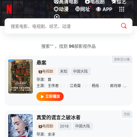
高清电影
电视剧
综艺
+
动漫
下载客户端
网址
APP
搜索"" ，找到
96
部影视作品
更新至03集
悬案
电视剧
未知
中国大陆
导演：
算
主演：
王传君
/
/
/
江奇霖
/
/
/
杨烁
/
/
/
郎月婷
/
/
/
岳
立即播放
完结
真爱的谎言之破冰者
电视剧
2018
中国大陆
导演：
余淳