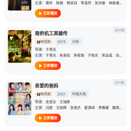
主演：
黄轩
/
陈赫
/
杨采钰
/
李溪芮
/
张洪睿
/
林栋甫
/
姚安
立即播放
全42集
南侨机工英雄传
电视剧
2015
大陆
导演：
于荣光
主演：
于荣光
/
秋瓷炫
/
朱晓渔
/
于晓光
/
宋运成
/
岳跃利
/
立即播放
全43集
亲爱的爸妈
电视剧
2021
中国大陆
导演：
史成业
/
王瑞新
主演：
闫妮
/
王砚辉
/
张逸杰
/
翟潇闻
/
李春嫒
/
戴燕妮
/
秦
立即播放