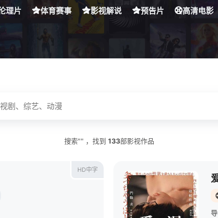
伦理片
体育赛事
影视解说
预告片
高清电影
搜索"" ，找到
133
部影视作品
HD中字
导