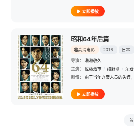
立即播放
昭和64年后篇
高清电影
2016
日本
导演：
濑濑敬久
主演：
佐藤浩市
/
绫野刚
/
荣仓
剧情：
立即播放
首