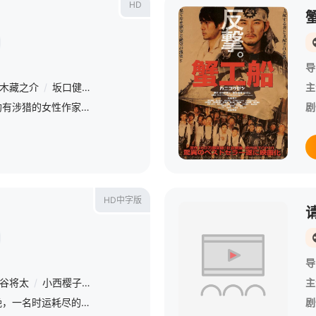
HD
导
木藏之介
/
坂口健太郎
/
泷藤贤一
主
从少女轻小说到恐怖故事均有涉猎的女性作家（竹内结子 饰），在过去的半年里一直应邀为某杂志撰写短篇怪谈。她的故事均来自读者投稿的个人经历，其中有一位女孩的投稿让她卷入了难以想象的恐怖深渊。女孩（桥本爱
剧
HD中字版
导
谷将太
/
小西樱子
/
贝基
/
村上淳
/
盐见三省
/
内野圣阳
/
三浦贵
主
本片设定在东京的一晚，一名时运耗尽的拳击名手利奥(洼田正孝饰)遇到了他的初恋莫妮卡(小西樱子饰)。莫妮卡是一名吸毒的应召女郎，但她依旧很天真。莫妮卡不知不觉陷入毒品走私计划之中，两人在这晚被腐败的
剧