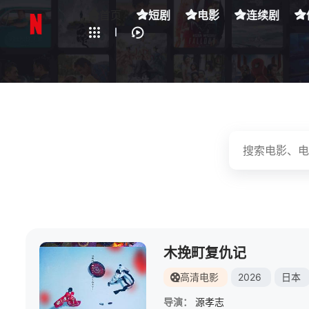
全部影片
首页
短剧
电影
连续剧
下载客户端
木挽町复仇记
高清电影
2026
日本
导演：
源孝志