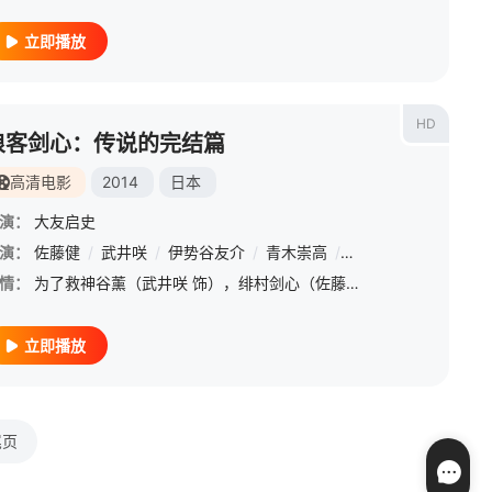
立即播放
HD
浪客剑心：传说的完结篇
高清电影
2014
日本
演：
大友启史
桔平
演：
/
佐藤健
泷藤贤一
/
武井咲
/
奥田瑛二
/
伊势谷友介
/
夏川结衣
/
青木崇高
/
绪形直人
/
苍井优
/
洼田正孝
/
神木隆之介
/
赤井
情：
为了救神谷薰（武井咲 饰），绯村剑心（佐藤健 饰）纵身跃入大海，昏迷中他飘到某座小岛，最终为传授了他飞天御剑流的师父比古清十郎（福山雅治 饰）所救。深感到自身与志志雄真实（藤原龙也 饰）的巨大差距，为
立即播放
尾页