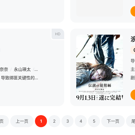
HD
导
奈奈
/
永山瑛太
/
三浦友和
/
永濑正敏
/
吉冈秀隆
/
仲村亨
/
椎名
主
由于当年办案人员的失误，导致绑匪关键性的电话没有被录下来。相关人员承担责任，警方高层则将其视为禁区只字不提。三上义信（佐藤浩市 饰）与媒体苦苦周旋的同时，竭尽全力试图打破警方的窠臼，同时针对当年的案件
剧
页
上一页
1
2
3
4
5
下一页