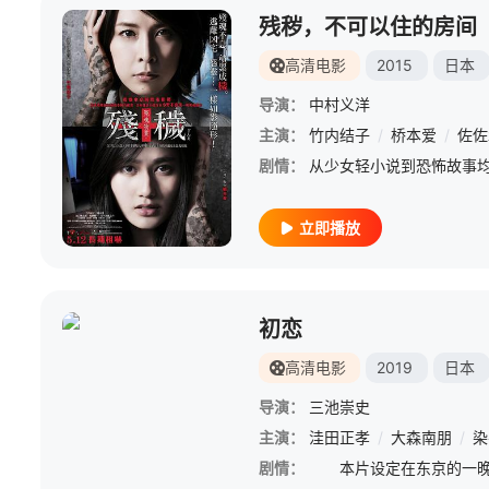
残秽，不可以住的房间
高清电影
2015
日本
导演：
中村义洋
主演：
竹内结子
/
桥本爱
/
佐佐
剧情：
立即播放
初恋
高清电影
2019
日本
导演：
三池崇史
主演：
洼田正孝
/
大森南朋
/
染
剧情：