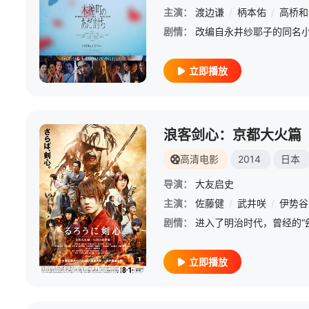
主演：
渡边谦
/
柄本佑
/
高桥和
剧情：
立即播放
浪客剑心：京都大火篇
高清电影
2014
日本
导演：
大友启史
主演：
佐藤健
/
武井咲
/
伊势谷
剧情：
立即播放