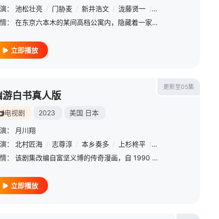
康史
演：
/
池松壮亮
泽口靖子
/
/
门胁麦
正名仆蔵
/
新井浩文
/
山口马木也
/
泷藤贤一
/
长尾谦杜
/
驹木根隆介
/
爱希礼夏
/
柄本时
情：
在东京六本木的某间高档公寓内，隐藏着一家少为人知的奇特风俗店，营业时间是凌晨零点到早上五点，面向想做爱的男男女女。这一天来的客人是四男四女，还有中途加入的一对情侣。这些身份性格迥异的人，将在这五个小时
立即播放
更新至05集
幽游白书真人版
电视剧
2023
美国
日本
演：
月川翔
和史
演：
/
北村匠海
小泽征悦
/
/
志尊淳
泷藤贤一
/
本乡奏多
/
三浦涼介
/
上杉柊平
/
丸山智己
/
白石圣
/
高桥玛莉润
/
古川琴音
/
江
/
情：
该剧集改编自富坚义博的传奇漫画，自 1990 年起，该漫画连续四年在《周刊少年 Jump》上连载，由集英社出版。漫画故事围绕成天打架的浦饭幽助展开，他为了保护一个孩子而在事故中丧生。死后的他还能看到地
立即播放