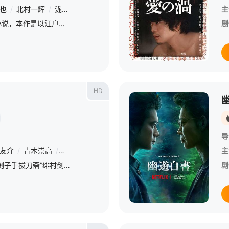
也
/
北村一辉
/
泷藤贤一
/
井本绚子
/
石桥莲司
/
野村周平
/
濑户
主
改编自永井纱耶子的同名小说，本作是以江户歌舞伎町轰动一时的事件为背景的时代剧。某个雪夜，歌舞伎剧场附近发生美少年菊之助成功复仇的故事。事件因多人目睹而被传为美谈，但一年半后，自称菊之助亲属的武士加濑总
剧
HD
导
友介
/
青木崇高
/
苍井优
/
神木隆之介
/
土屋太凤
/
田中泯
/
宫泽
主
进入了明治时代，曾经的“刽子手拔刀斋”绯村剑心（佐藤健 饰）已经习惯了神谷道场的安宁生活。谁知就在这一天，倒幕战争时的旧友——号称维新三杰之一的大久保利通（宫泽和史 饰）将其请去。原来继承了剑心刽子手
剧