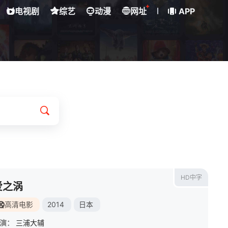
+
电视剧
综艺
动漫
网址
APP
HD中字
爱之涡
高清电影
2014
日本
演：
三浦大辅