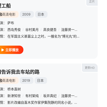
正片
蟹工船
高清电影
2009
日本
演：
萨布
演：
西岛秀俊
/
谷村美月
/
高良健吾
/
泷藤贤一
/
山本浩司
/
新井浩
情：
在军国主义甚嚣尘上之时，一艘名为“博光丸”的渔船载着数十名蟹工颠簸在堪察加半岛海域的惊涛骇浪之中。这艘船由专事蟹肉罐头制作的食品公司所有，并以帝国的名义进行疯狂的捕捞和生产。蟹工们出身各有不同，但无一
立即播放
更新HD
请告诉我去车站的路
高清电影
2019
日本
演：
桥本直树
大
演：
/
矢岛舞美
新津知世
/
/
颜正国
有村架纯
/
段钧豪
/
坂井真纪
/
泷藤贤一
/
泷藤贤一
/
藤岡麻美
/
羽田美智子
/
小牧那凪
/
槙田
情：
影片改编自直木奖作家伊集院静的同名小说，讲述的爱犬死去的八岁女孩沙耶香（新津世知 饰演），和多年前失去幼小儿子的老人布濑（笈田吉饰演)在交流重要家人离开的心情时，逐渐温暖内心的丧失感的感人故事