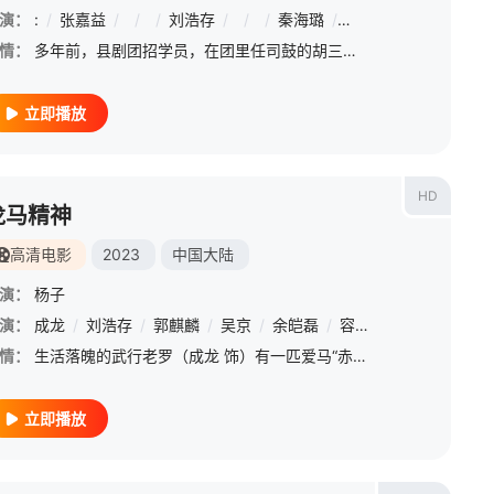
演：
汤心一
:
/
张嘉益
/
/
/
刘浩存
/
/
/
秦海璐
/
/
/
窦骁
/
/
/
情：
多年前，县剧团招学员，在团里任司鼓的胡三元（张嘉益 饰）替外甥女报名，将年少的她改名易秦娥（刘浩存 饰）从家乡带出来学唱秦腔。因胡三元造成的事故，易秦娥受到影响，学习秦腔之路屡遭波折。但她凭借刻苦的劲
立即播放
HD
龙马精神
高清电影
2023
中国大陆
演：
杨子
演：
成龙
/
刘浩存
/
郭麒麟
/
吴京
/
余皑磊
/
容祖儿
/
于荣光
/
安
情：
生活落魄的武行老罗（成龙 饰）有一匹爱马“赤兔”，他一直想把它培养成片场的动作明星，不料却深陷官司，只能求助多年未见的女儿小宝（刘浩存 饰）和她的律师男友乃华（郭麒麟 饰）。小宝一边帮老罗打官司，一边
立即播放