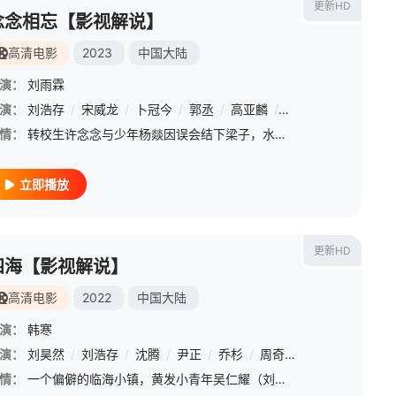
更新HD
念念相忘【影视解说】
高清电影
2023
中国大陆
演：
刘雨霖
演：
/
余皑磊
刘浩存
/
钱锦
/
宋威龙
/
李祉默
/
卜冠今
/
林源
/
郭丞
/
高亚麟
/
倪虹洁
/
郭柯宇
/
情：
转校生许念念与少年杨燚因误会结下梁子，水火不容的两人展开一系列比拼，本以为是好胜心作祟，却在不知不觉中萌发了情愫。飒爽的少女与中二的少年，就这样一起度过了热血又难忘的高中时光，最后却遗憾地擦身而过……
立即播放
更新HD
四海【影视解说】
高清电影
2022
中国大陆
演：
韩寒
演：
/
余皑磊
刘昊然
/
钱锦
/
刘浩存
/
李祉默
/
沈腾
/
林源
/
尹正
/
乔杉
/
周奇
/
张宥浩
/
冯绍峰
情：
一个偏僻的临海小镇，黄发小青年吴仁耀（刘昊然 饰）依靠摩托特技为生，他喜欢上了美丽女孩周欢颂（刘浩存 饰），谁知却因此招惹上了欢颂的哥哥周欢歌（尹正 饰）。欢歌颇为欣赏阿耀的车技，于是将其招入自己的车