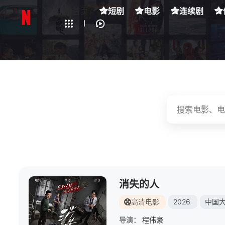
全部影片
首页
短剧
电影
连续剧
下载客户端
消失的人
高清电影
2026
中国
导演：
程伟豪