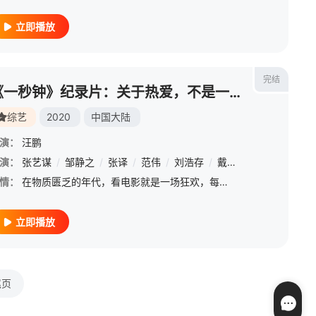
立即播放
完结
《一秒钟》纪录片：关于热爱，不是一秒钟，而是一辈子
综艺
2020
中国大陆
演：
汪鹏
演：
刘劲
/
张艺谋
周小斌
/
/
邹静之
黄薇
/
/
冯绍峰
张译
/
/
范伟
杜江
/
/
刘浩存
王挺
/
/
李晨
戴琪
/
朱亚文
/
欧豪
/
情：
在物质匮乏的年代，看电影就是一场狂欢，每一段胶片都承载着一个幻梦。如今那个时代已经一去不复返，张艺谋决定用电影《一秒钟》为过去立传，给电影写一封情书。为此，张艺谋曾连续工作20个小时；张译减重20斤，
立即播放
尾页