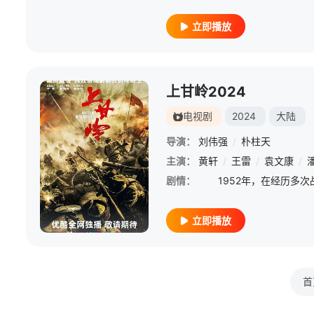
立即播放
上甘岭2024
电视剧
2024
大陆
导演：
刘伟强
/
朴柱天
主演：
黄轩
/
王雷
/
袁文康
/
剧情：
立即播放
首