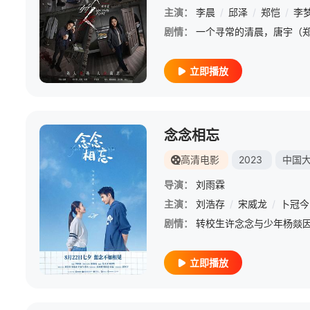
主演：
李晨
/
邱泽
/
郑恺
/
李
剧情：
立即播放
念念相忘
高清电影
2023
中国
导演：
刘雨霖
主演：
刘浩存
/
宋威龙
/
卜冠今
剧情：
立即播放