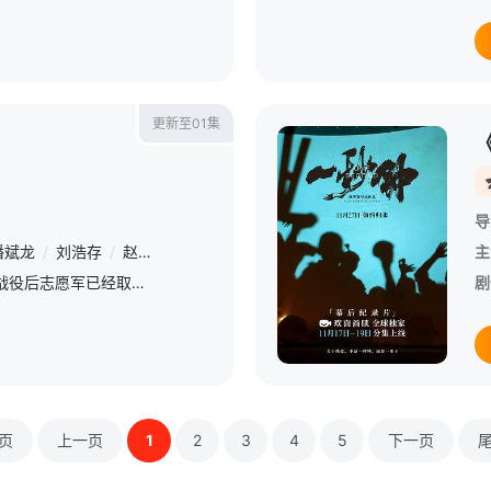
更新至01集
导
潘斌龙
/
刘浩存
/
赵润南
/
令卓
/
雅玫
/
叮咚
/
石昊正
/
唐国强
/
主
1952年，在经历多次战役后志愿军已经取得了抗美援朝战场地面作战的主动权，为了竞选声势和攫取谈判桌上的利益，“联合国军”决定在上甘岭最后一搏，10月14日，“联合国军”对上甘岭发起猛攻。志愿军战士
剧
页
上一页
1
2
3
4
5
下一页