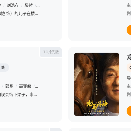
梦
/
刘浩存
/
滕哲
/
黄小蕾
/
张琪
/
冯兵
/
姜妍
/
毕雯珺
/
冯雪雅
主
/
一个寻常的清晨，唐宇（郑恺 饰）的儿子在楼梯间凭空消失；隔壁单元里，独居女孩林雨彤（刘浩存 饰）在熟睡中被人侵犯；赌鬼租客严午（邱泽 饰）满身血污，谎编踪迹藏匿尸体。这栋看似平静、不起眼的居民楼里，每
剧
TC抢先版
大陆
导
/
郭丞
/
高亚麟
/
倪虹洁
/
郭柯宇
/
张磊
主
转校生许念念与少年杨燚因误会结下梁子，水火不容的两人展开一系列比拼，本以为是好胜心作祟，却在不知不觉中萌发了情愫。飒爽的少女与中二的少年，就这样一起度过了热血又难忘的高中时光，最后却遗憾地擦身而过……
剧