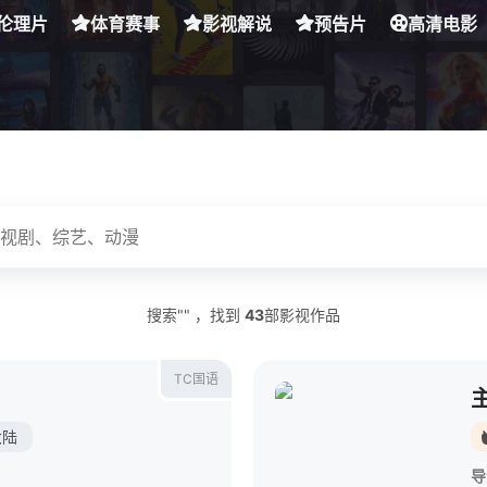
伦理片
体育赛事
影视解说
预告片
高清电影
搜索"" ，找到
43
部影视作品
TC国语
大陆
导