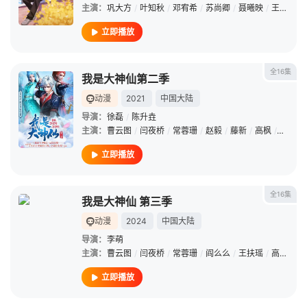
主演：
巩大方
/
叶知秋
/
邓宥希
/
苏尚卿
/
聂曦映
/
王妮
/
郝
立即播放
全16集
我是大神仙第二季
动漫
2021
中国大陆
导演：
徐磊
/
陈升垚
主演：
曹云图
/
闫夜桥
/
常蓉珊
/
赵毅
/
藤新
/
高枫
/
张遥函
立即播放
全16集
我是大神仙 第三季
动漫
2024
中国大陆
导演：
李萌
主演：
曹云图
/
闫夜桥
/
常蓉珊
/
阎么么
/
王扶瑶
/
高枫
/
赵
立即播放