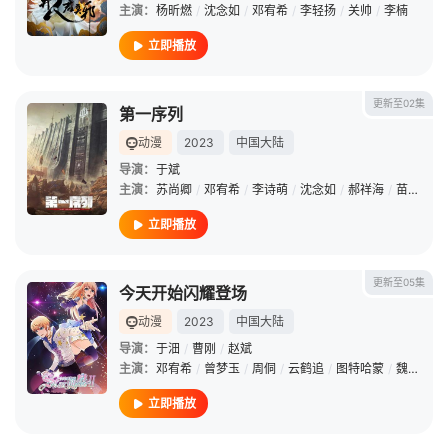
主演：
杨昕燃
/
沈念如
/
邓宥希
/
李轻扬
/
关帅
/
李楠
立即播放
更新至02集
第一序列
动漫
2023
中国大陆
导演：
于斌
主演：
苏尚卿
/
邓宥希
/
李诗萌
/
沈念如
/
郝祥海
/
苗壮
/
黑
立即播放
更新至05集
今天开始闪耀登场
动漫
2023
中国大陆
导演：
于沺
/
曹刚
/
赵斌
主演：
邓宥希
/
曾梦玉
/
周侗
/
云鹤追
/
图特哈蒙
/
魏一凡
/
立即播放