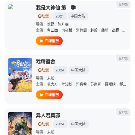
全16集
我是大神仙 第二季
动漫
2021
中国大陆
导演：
徐磊
/
陈升垚
主演：
曹云图
/
闫夜桥
/
常蓉珊
/
赵毅
/
藤新
/
高枫
/
张遥函
立即播放
全12集
戏精宿舍
动漫
2024
中国大陆
导演：
未知
主演：
巩大方
/
叶知秋
/
邓宥希
/
苏尚卿
/
聂曦映
/
郝祥海
立即播放
全12集
异人君莫邪
动漫
2024
中国大陆
导演：
未知