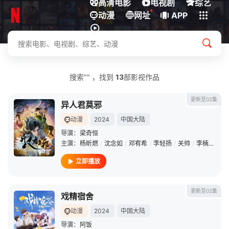
高清电影
电视剧
综艺
+
动漫
下载客户端
网址
APP
搜索"" ，找到
13
部影视作品
更新至02集
异人君莫邪
动漫
2024
中国大陆
导演：
梁奇恒
主演：
杨昕燃
/
沈念如
/
邓宥希
/
李轻扬
/
关帅
/
李楠
/
黑特
立即播放
更新至02集
戏精宿舍
动漫
2024
中国大陆
导演：
阿饭