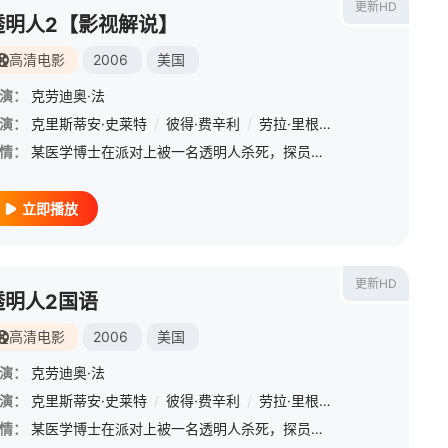
更新HD
透明人2【影视解说】
高清电影
2006
美国
演：
克劳迪奥·法
演：
/
查理·罗斯
克里斯蒂安·史莱特
/
安东尼奥·库普
/
彼得·费辛利
/
米歇尔·哈里逊
/
劳拉·里根
/
桑娅·本妮特
/
David McIlwraith
/
艾米莉
情：
某医学博士在派对上被一名透明人杀死，探员特纳（彼得?费辛利 Peter Facinelli 饰）与丽萨在勘察现场时却被告知此案由国防部接手，而他二人的任务是保护女生物学家道尔顿（劳拉?里根 Laura
立即播放
更新HD
透明人2国语
高清电影
2006
美国
演：
克劳迪奥·法
演：
/
查理·罗斯
克里斯蒂安·史莱特
/
安东尼奥·库普
/
彼得·费辛利
/
米歇尔·哈里逊
/
劳拉·里根
/
桑娅·本妮特
/
David McIlwraith
/
艾米莉
情：
某医学博士在派对上被一名透明人杀死，探员特纳（彼得?费辛利 Peter Facinelli 饰）与丽萨在勘察现场时却被告知此案由国防部接手，而他二人的任务是保护女生物学家道尔顿（劳拉?里根 Laura