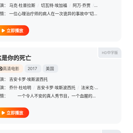
夫
演：
/
卢基塔·麦克斯韦尔
马克·杜普拉斯
/
切瓦特·埃加福
/
芬恩·本尼特
/
/
阿万·乔贾
米拉尼亚·克尔
/
谢拉赫·霍斯达尔
/
菲利普·格兰
/
情：
一位心理治疗师的病人在一次诡异的事故中“切入”（No-clip）到了一个超越现实的奇异维度。为了带回病人，这位治疗师不得不亲自踏入那片无边无际、充满黄色壁纸和嗡嗡荧光灯响声的未知迷宫。 该片改编自凯
立即播放
HD中字版
这是你的死亡
高清电影
2017
美国
演：
吉安卡罗·埃斯波西托
演：
乔什·杜哈明
/
吉安卡罗·埃斯波西托
/
法米克·詹森
/
凯特琳·菲茨
情：
一个令人不安的真人秀节目，一个血腥的热门游戏节目，让参赛者们为了观众的娱乐而自杀……
立即播放