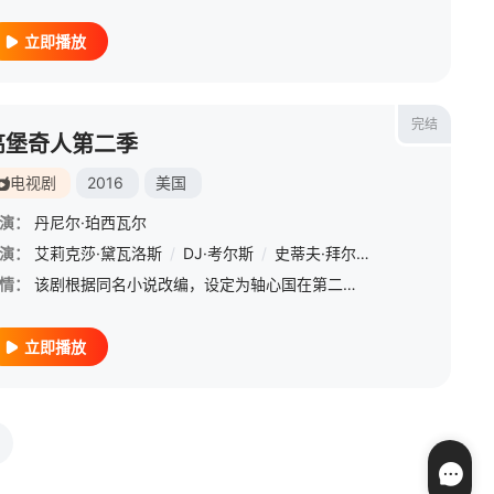
立即播放
完结
高堡奇人第二季
电视剧
2016
美国
演：
丹尼尔·珀西瓦尔
lds
演：
/
艾莉克莎·黛瓦洛斯
Marlowe Percival
/
/
Laine MacNeil
DJ·考尔斯
/
史蒂夫·拜尔斯
/
Clive Holloway
/
阿诺德·陈
/
多林·梅
/
贝
/
情：
该剧根据同名小说改编，设定为轴心国在第二次世界大战击败了同盟国，美国向德国和日本帝国投降，是一部架空历史的幻想类剧集。
立即播放