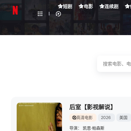
全部影片
首页
短剧
电影
连续剧
下载客户端
后室【影视解说】
高清电影
2026
美国
导演：
凯恩·帕森斯