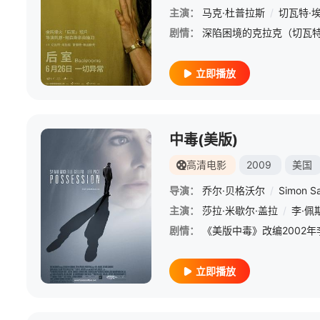
主演：
马克·杜普拉斯
/
切瓦特·
剧情：
立即播放
中毒(美版)
高清电影
2009
美国
导演：
乔尔·贝格沃尔
/
Simon S
主演：
莎拉·米歇尔·盖拉
/
李·佩
剧情：
立即播放