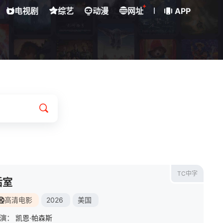
+
电视剧
综艺
动漫
网址
APP
TC中字
后室
高清电影
2026
美国
演：
凯恩·帕森斯