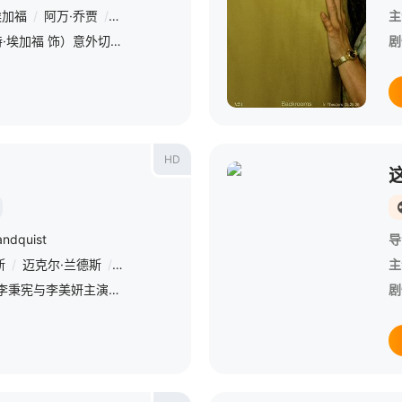
埃加福
/
阿万·乔贾
/
谢拉赫·霍斯达尔
/
托比·哈格雷夫
/
雷娜特·赖因斯
主
深陷困境的克拉克（切瓦特·埃加福 饰）意外切入名为“后室”的神秘空间，在这里一切物理规则崩塌，只有漫无边际的黄色房间，没有终点也没有出路。心理医生玛丽（雷娜特·赖因斯夫 饰）为寻回克拉克意外踏入此地，
剧
HD
andquist
导
斯
/
迈克尔·兰德斯
/
威廉·B·戴维斯
/
谢拉赫·霍斯达尔
主
《美版中毒》改编2002年李秉宪与李美妍主演的同名韩国电影《中毒》。 一场交通事故，让杰西卡（莎拉·米歇尔·盖拉 Sarah Michelle Gellar 饰）的丈夫瑞恩（迈克尔·兰德斯 Mi
剧