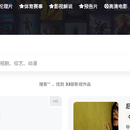
伦理片
体育赛事
影视解说
预告片
高清电影
搜索"" ，找到
33
部影视作品
HD
导