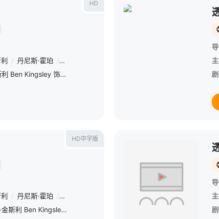
HD
导
斯利
/
丹尼斯·霍珀
/
派翠西娅·克拉克森
/
彼得·萨斯加德
/
黛布拉·哈里
主
年过六旬的David（本·金斯利 Ben Kingsley 饰）是本地颇有声望的文化评论员，在电视节目上的谈笑风生让他魅力无穷。同时身为大学教授的他在课堂作业评分前从不与女学生乱搞以免被控性骚扰。David对感情自命不羁，现今生活的密友是20年前的女学生。不过自从他遇见24岁的Consuela（佩内洛普·克鲁兹 Penélope Cruz 饰）后情况发生了改变。他热爱她的青春与肉体所象征的意义，她就像画里完美的身体一样。但是他不敢相信他能永远拥有她，他认为总有更年轻更优秀的男子把她带走。于是Consuel
剧
HD中字版
导
斯利
/
丹尼斯·霍珀
/
派翠西娅·克拉克森
/
彼得·萨斯加德
/
黛布拉·哈里
主
年过六旬的David（本·金斯利 Ben Kingsley 饰）是本地颇有声望的文化评论员，在电视节目上的谈笑风生让他魅力无穷。同时身为大学教授的他在课堂作业评分前从不与女学生乱搞以免被控性骚扰
剧