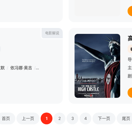
电影解说
导
拉默
/
依冯娜·奥吉
/
海莉·洛
/
派珀·佩拉博
/
罗布·许贝尔
/
Chris Shie
主
剧
首页
上一页
1
2
3
4
下一页
尾页