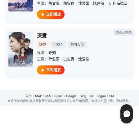
主演：
陈文宽
/
陈安琪
/
沈爱娟
/
陆建航
/
大卫·海德沃
/
林平
立即播放
更新至86集
深爱
短剧
2024
中国大陆
导演：
未知
主演：
叶雅丽
/
白夏青
/
沈爱娟
立即播放
关于
MAP
RSS
Baidu
Google
Bing
so
Sogou
SM
本站所有内容均来自互联网分享站点所提供的公开引用资源，未提供资源上传、存储服务。