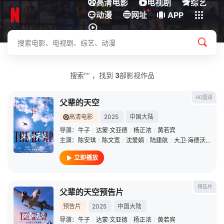
高清电影
电视剧
综艺
+
动漫
下载客户端
网址
APP
搜索"" ，找到
3
部影视作品
HD国语
父辈的天空
高清电影
2025
中国大陆
导演：
牛子
/
达蒙·文亚德
/
杨正浓
/
黄若宾
主演：
陈安琪
/
陈文宽
/
沈爱娟
/
陆建航
/
大卫·海德沃
/
林平
立即播放
预告片
父辈的天空预告片
预告片
2025
中国大陆
导演：
牛子
/
达蒙·文亚德
/
杨正浓
/
黄若宾