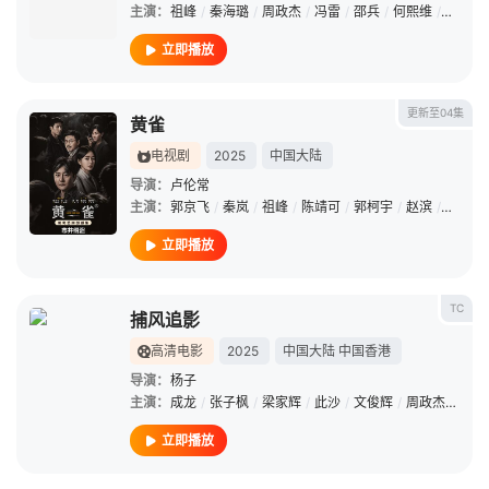
主演：
祖峰
/
秦海璐
/
周政杰
/
冯雷
/
邵兵
/
何熙维
/
衣云鹤
立即播放
更新至04集
黄雀
电视剧
2025
中国大陆
导演：
卢伦常
主演：
郭京飞
/
秦岚
/
祖峰
/
陈靖可
/
郭柯宇
/
赵滨
/
王浩信
立即播放
TC
捕风追影
高清电影
2025
中国大陆
中国香港
导演：
杨子
主演：
成龙
/
张子枫
/
梁家辉
/
此沙
/
文俊辉
/
周政杰
/
王紫
立即播放