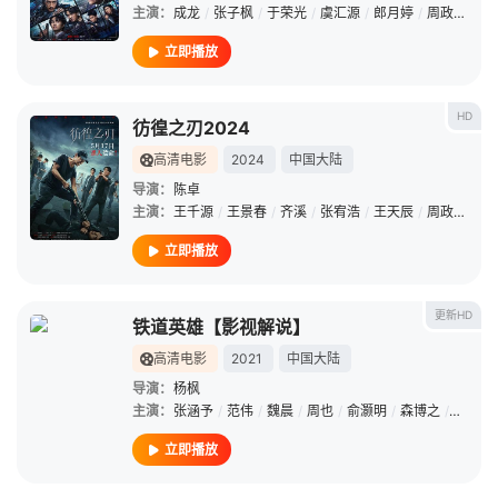
主演：
成龙
/
张子枫
/
于荣光
/
虞汇源
/
郎月婷
/
周政杰
/
林
立即播放
HD
彷徨之刃2024
高清电影
2024
中国大陆
导演：
陈卓
主演：
王千源
/
王景春
/
齐溪
/
张宥浩
/
王天辰
/
周政杰
/
阿
立即播放
更新HD
铁道英雄【影视解说】
高清电影
2021
中国大陆
导演：
杨枫
主演：
张涵予
/
范伟
/
魏晨
/
周也
/
俞灏明
/
森博之
/
谭凯
/
立即播放