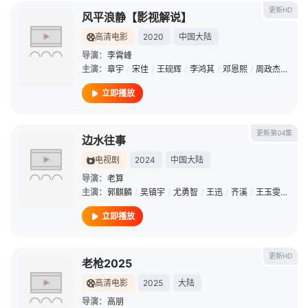
更新HD
风平浪静【影视解说】
高清电影
2020
中国大陆
导演：
李霄峰
主演：
章宇
/
宋佳
/
王砚辉
/
李鸿其
/
邓恩熙
/
周政杰
/
陈瑾
立即播放
更新第04集
边水往事
电视剧
2024
中国大陆
导演：
老算
主演：
郭麒麟
/
吴镇宇
/
尤勇智
/
王迅
/
齐溪
/
王玉雯
/
姜珮
立即播放
更新HD
老枪2025
高清电影
2025
大陆
导演：
高朋