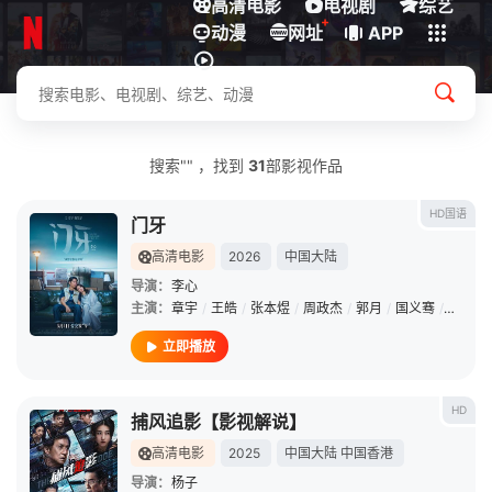
高清电影
电视剧
综艺
+
动漫
下载客户端
网址
APP
搜索"" ，找到
31
部影视作品
HD国语
门牙
高清电影
2026
中国大陆
导演：
李心
主演：
章宇
/
王皓
/
张本煜
/
周政杰
/
郭月
/
国义骞
/
练练
/
立即播放
HD
捕风追影【影视解说】
高清电影
2025
中国大陆
中国香港
导演：
杨子