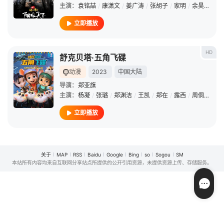
主演：
袁铭喆
/
康潇文
/
姜广涛
/
张胡子
/
家明
/
余昊威
/
梅
立即播放
HD
舒克贝塔·五角飞碟
动漫
2023
中国大陆
导演：
郑亚旗
主演：
杨凝
/
张璐
/
郑渊洁
/
王凯
/
郑在
/
露西
/
周侗
/
孙熹
立即播放
关于
MAP
RSS
Baidu
Google
Bing
so
Sogou
SM
本站所有内容均来自互联网分享站点所提供的公开引用资源，未提供资源上传、存储服务。