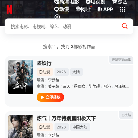
高清电影
电视剧
综艺
+
动漫
下载客户端
网址
APP
搜索"" ，找到
3
部影视作品
更新至第09集
盗妖行
动漫
2026
大陆
导演：
李廷赫
主演：
姜子翰
/
三天
/
杨瑨晗
/
毕莹超
/
阿沁
/
冯泽锐
/
唐策
立即播放
已完结
炼气十万年特别篇阳极天下
动漫
2026
中国大陆
导演：
李廷赫