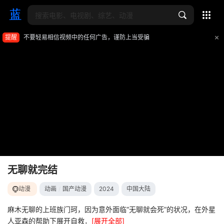
全部影片
提醒
不要轻易相信视频中的任何广告，谨防上当受骗
无聊就完结
动漫
动画
/
国产动漫
2024
中国大陆
影片报错
麻木无聊的上班族门珂，因为意外面临“无聊就会死”的状况，在外星
如遇无法播放请提交给我们
人亚森的帮助下展开自救．
[展开全部]