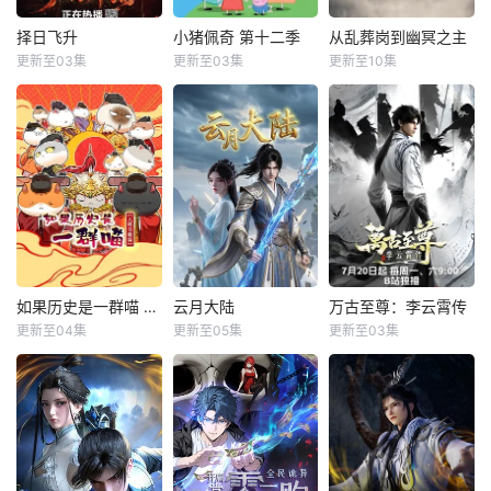
择日飞升
小猪佩奇 第十二季
从乱葬岗到幽冥之主
择日飞升
小猪佩奇 第十二季
从乱葬岗到幽冥之主
更新至03集
更新至03集
更新至10集
未知
约翰·斯帕克斯
阿梅丽·碧·史密斯
未知
理查德·赖丁斯
乱世之下，妖
小卒萧陌为爱
祟横生，奸佞当
当佩奇从家中备受
和军功奋斗三年，
道。又值幽界入
呵护的 ;小妹妹 ;一
却被恋人柳莺儿与
侵，人、幽两界势
跃成为肩负责任的 ;
将军之子赵昊联手
力荼毒人间，捕蛇
大姐姐 ;，而乔治从
背叛，残忍杀害后
者许应因看不惯为
集万千宠爱于一身
抛尸乱葬岗。濒死
幽界卖命的草头神
的 ;小弟弟 ;转变为
之际，他唤醒
需中间的孩子时，
他们的世界发生了
微妙
如果历史是一群喵 大明皇朝篇
云月大陆
万古至尊：李云霄传
如果历史是一群喵 大明皇朝篇
云月大陆
万古至尊：李云霄传
更新至04集
更新至05集
更新至03集
狐三少
未知
蕉小杰
这一季动画我
本作故事发生在架
天武大陆第三
们将为您讲述明朝
空修仙世界——云
强者，破军武帝古
前期的故事。明朝
月大陆。 大陆鼎盛
飞扬被世界规则所
从元末乱世中浴火
时期由浣溪沙、赤
限，修为困在九天
而生的大一统王
霞峰、风吟山庄、
武帝境多年，难以
朝，可在建国初期
无尘岛、轩辕门五
突破。为了摆脱困