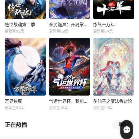
就面临着重重危
大宗门共同守护，
境，借助神霄
仙道昌盛。可轩辕
门宗主岳无疾为实
现野望，掀起了一
绝世战魂第二季
全民诡异：开局掌握零元购·动态漫画
炼气十万年
绝世战魂第二季
全民诡异：开局掌握零元购·动态漫画
炼气十万年
场灭世激战！其弟
更新至02集
更新至09集
更新至04集
曹云图
小连杀
未知
未知
岳无病为阻止岳无
幽舞越山
疾，与岳无疾同归
诡异末世降临，男
十万年前，天岚宗
于尽。战后四大宗
四大宗门之首
主角陈木携万亿诡
叱咤修真界，宗内
技巧
如遇视频无法播放或加载速度慢，可尝试切换播放节点或者切换解析
门休养生息、稳固
的玄灵宗，多年来
币重生，开局直接
弟子皆是天骄，所
秩序，历经两百年
第一次来临水城选
化身天使投资人，
向披靡。唯独开山
稳步发展，再度让
拔弟子，方秦两家
当其他人为了几块
弟子徐阳一直是炼
云月大陆仙道复
围绕这一个将决定
冥币大打出手时，
气期，为突破修为
兴，重回昌盛格
二者命运的契机，
陈木早已开启了大
早日飞升，徐阳闭
局，而浩劫遗留的
展开明争暗斗。最
撒币模式买下各种
关万年。谁知出关
隐秘机缘与潜在危
终，秦南依靠潜心
诡异场景。别人还
时，修真界已经没
机，也悄然埋藏于
修炼、绝佳天资以
在规则中苦苦探索
落，天岚宗也只剩
万界独尊
气运世界杯，我能复制所有球星技能
花仙子之魔法香对论
万界独尊
气运世界杯，我能复制所有球星技能
花仙子之魔法香对论
大陆之中，为后续
及奇遇所得的战神
生路，陈木却倒反
三五弟子，眼见就
更新至92集
更新至18集
更新至02集
剧情埋下伏笔。
未知
未知
未知
之魂，在使者萧轻
天罡化身规则制定
要灭宗，徐阳击退
雪的公正判罚下，
者。各路
强敌，誓
这一日，林枫正在
平行世界，足
东映动画与腾讯宣
正在热播
更多
成功扭转
林府凝聚武魂，不
球胜负直接绑定国
布将联手打造『花
想，他才刚将剑武
运。Z国连年战
仙子』全新动画 ; ; ;