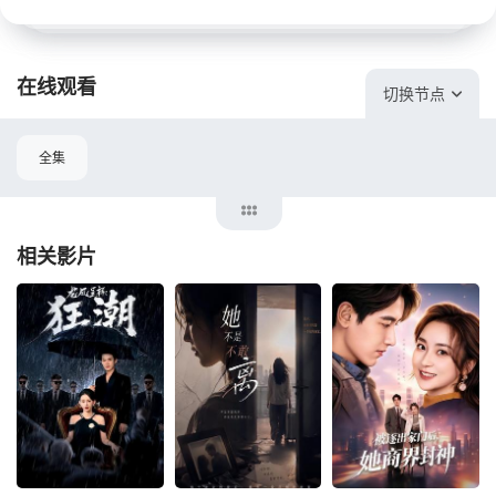
在线观看
切换节点
全集
相关影片