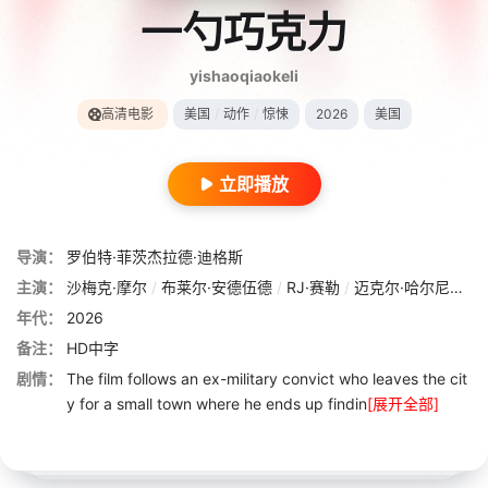
一勺巧克力
yishaoqiaokeli
高清电影
美国
/
动作
/
惊悚
2026
美国
立即播放
导演：
罗伯特·菲茨杰拉德·迪格斯
主演：
沙梅克·摩尔
/
布莱尔·安德伍德
/
RJ·赛勒
/
迈克尔·哈尔尼
/
帕
年代：
2026
备注：
HD中字
剧情：
The film follows an ex-military convict who leaves the cit
y for a small town where he ends up findin
[展开全部]