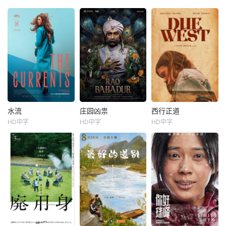
李聪
费伟妮
仲间由纪惠
Soul
周睿睿
武海发
廖芊婵
又吉伶音
因机缘巧合，向现
新波，丁大宁，郭
本作的舞台是音乐
实妥协的导演朱达
华，程一木他们毕
和舞蹈融入生活的
仁萌生拍一部《河
业于同一所大学。
冲绳。与母亲朱
南人在北京》电影
他们和很多年轻人
音、妹妹舞一起生
的念头，在说服主
一样，自以为是，
活的照屋踊，憧憬
编姚松、老乡韩
敏感错弱，没有被
舞蹈学校的丽莎，
战、二房东杨小强
认可的才华。他们
开始了舞蹈生涯。
加入后，一路曲折
来自不同的地方，
朱音为了支撑家数
式“开挂”。然而，
却有一个共同的愿
在酒吧工作，不擅
随着杨小强母亲的
水流
庄园凶祟
西行正道
水流
庄园凶祟
西行正道
望“出人头地”。在
长与人打交道的舞
走失，众人发现朱
HD中字
HD中字
HD中字
埃斯特万·比利亚尔迪
伊莎贝尔·艾梅·冈萨蕾斯-索拉
Satyadev·Kancharana
Deepa·Thomas
亨利·托马斯
奥斯汀·尼可斯
经过几段荒唐的创
总是在学校前专心
达仁隐藏着不为人
萨拉·贝西奥
Anand·Bharathi
阿德琳妮·帕里奇
业求职后，他们选
地注视着哥哥的身
知的执念
择了逃
影。不久，
在事业的巅峰时
Rao Bahadur is a
经历了一场可怕的
期，34岁的阿根廷
psychological dra
遭遇后，一位小镇
造型师丽娜在瑞士
ma set against the
女子向疏远的哥哥
的一场颁奖典礼
backdrop of a fadi
借了钱，独自一人
后，被一种突如其
ng aristocracy, M
踏上穿越西德克萨
来的冲动驱使。回
ade in Telug
斯州的旅程，寻求
到布宜诺斯艾利斯
紧急医疗救助。一
后，她什么也没
路上，她既遭遇了