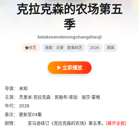
克拉克森的农场第五
季
kelakesendenongchangdiwuji
综艺
喜剧
/
记录
/
欧美综艺
2026
英国
立即播放
导演：
未知
主演：
杰里米·克拉克森
/
凯勒布·库珀
/
丽莎·霍根
年代：
2026
备注：
更新至04集
剧情：
亚马逊续订《克拉克森的农场》第五季。
[展开全部]