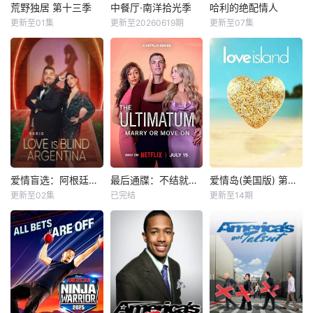
荒野独居 第十三季
中餐厅·南洋拾光季
哈利的绝配情人
荒野独居 第十三季
中餐厅·南洋拾光季
哈利的绝配情人
更新至01集
更新至20260619期
更新至07集
未知
未知
哈利·乔西
Alexandra·Cooper
In Alone's drie
《中餐厅》第十
He’s flirted, fal
st location yet, te
年，将在“南洋拾
len in love, hooke
n new participant
光”的氛围中，打造
d up, and broken
s must survive in t
一家独具风格特色
he Great Karoo de
的田园餐厅。内容
sert as
场景上，除餐厅本
体外，还将设置家
禽、鲜蔬、河鲜等
不同餐厅区域，合
伙人需要开拓经营
爱情盲选：阿根廷篇第二季
最后通牒：不结就分第四季
爱情岛(美国版) 第八季
爱情盲选：阿根廷篇第二季
最后通牒：不结就分第四季
爱情岛(美国版) 第八季
思路，完成经营目
更新至02集
已完结
更新至14期
未知
未知
Ariana·Madix
Ciara·Miller
标；此外，餐厅还
Tefi·Pessoa
将引入
...
暂无剧情简介