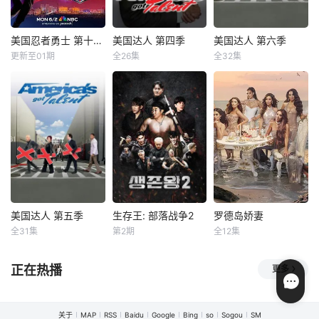
美国忍者勇士 第十八季
美国达人 第四季
美国达人 第六季
美国忍者勇士 第十八季
美国达人 第四季
美国达人 第六季
更新至01期
全26集
全32集
未知
大卫·哈塞尔霍夫
珊农·奥斯博内
卡丹·罗凯特
皮尔斯·摩根
Are you ready
你的生活中，
for another obstac
The fourth se
有私底下引以为
le course? Americ
ason of America's
豪，却不敢拿出来
an Ninja Warrior h
Got Talent, an Am
显的绝活吗？NBC
as been renewed
erican television r
从今年6月21日起
for another sea
eality show talent
开始播出一部选秀
competit
节目——America’s
Got Talent，将给
全美国的才艺达人
秀出自己的机会，
美国达人 第五季
生存王: 部落战争2
罗德岛娇妻
美国达人 第五季
生存王: 部落战争2
罗德岛娇妻
任何有一技之长，
全31集
第2期
全12集
珊农·奥斯博内
霍伊·曼德尔
金钟国
金炳万
未知
皮尔斯·摩根
陆俊叙
以海洋之州的
正在热播
更多
The fifth seas
是在野外生存10天
海岸为背景，展现
on of America's G
比拼技能、体能、
了罗德岛人紧密联
ot Talent, an Amer
精神力、战略战术
系的圈子。他们有
关于
MAP
RSS
Baidu
Google
Bing
so
Sogou
SM
ican television rea
的生存类真人秀。
着深厚的社区根