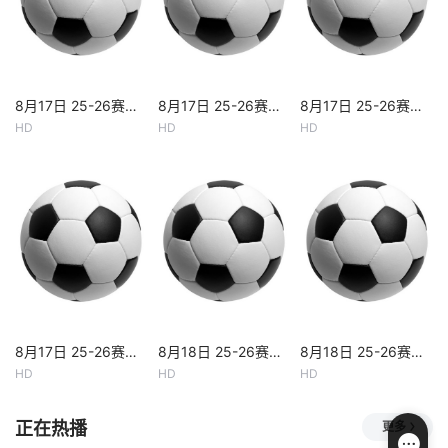
8月17日 25-26赛季英超第1轮 诺丁汉森林VS布伦特福德
8月17日 25-26赛季西甲第1轮 塞尔塔VS赫塔费
8月17日 25-26赛季法甲第1轮 欧塞尔VS洛里昂
8月17日 25-26赛季英超第1轮 诺丁汉森林VS布伦特福德
8月17日 25-26赛季西甲第1轮 塞尔塔VS赫塔费
8月17日 25-26赛季法甲第1轮 欧塞尔VS洛里昂
HD
HD
HD
未知
未知
未知
8月17日 25-26赛季法甲第1轮 昂热VS巴黎FC
8月18日 25-26赛季西甲第1轮 西班牙人VS马德里竞技
8月18日 25-26赛季西甲第1轮 毕尔巴鄂竞技VS塞维利亚
8月17日 25-26赛季法甲第1轮 昂热VS巴黎FC
8月18日 25-26赛季西甲第1轮 西班牙人VS马德里竞技
8月18日 25-26赛季西甲第1轮 毕尔巴鄂竞技VS塞维利亚
HD
HD
HD
未知
未知
未知
正在热播
更多