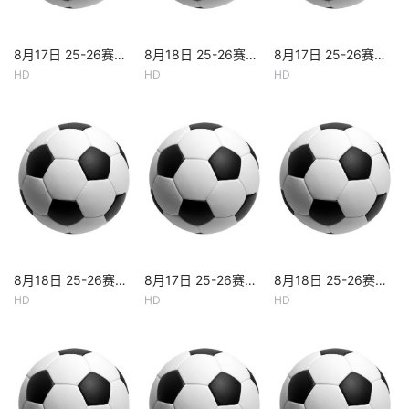
8月17日 25-26赛季英超第1轮 曼联VS阿森纳
8月18日 25-26赛季法甲第1轮 南特VS巴黎圣日耳曼
8月17日 25-26赛季英超第1轮 切尔西VS水晶宫
8月17日 25-26赛季英超第1轮 曼联VS阿森纳
8月18日 25-26赛季法甲第1轮 南特VS巴黎圣日耳曼
8月17日 25-26赛季英超第1轮 切尔西VS水晶宫
HD
HD
HD
未知
未知
未知
8月18日 25-26赛季意杯第1轮 比萨VS切塞纳
8月17日 25-26赛季法甲第1轮 梅斯VS斯特拉斯堡
8月18日 25-26赛季意杯第1轮 帕尔马VS佩斯卡拉
8月18日 25-26赛季意杯第1轮 比萨VS切塞纳
8月17日 25-26赛季法甲第1轮 梅斯VS斯特拉斯堡
8月18日 25-26赛季意杯第1轮 帕尔马VS佩斯卡拉
HD
HD
HD
未知
未知
未知